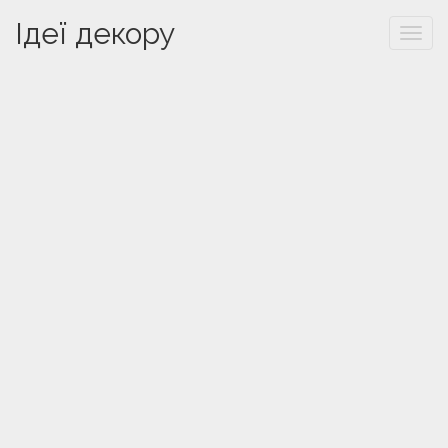
Ідеї декору
Togg
navi