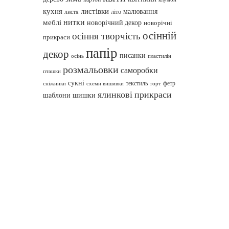
кухня
листівки
малювання
листя
літо
нитки
меблі
новорічний декор
новорічні
осінній
осіння творчість
прикраси
папір
декор
писанки
осінь
пластилін
розмальовки
саморобки
пташки
сукні
текстиль
фетр
сніжинки
схеми вишивки
торт
ялинкові прикраси
шаблони
шишки