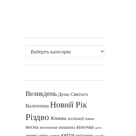
Великдень
День Святого
Новий Рік
Валентина
Різдво
Ялинка
аплікації
ванна
весна
віночки
вишивка
витинанки
дача
квіти
зима
квітники
дерево
картон
клумби