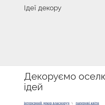
Ідеї декору
Декоруємо оселю
ідей
інтерєрний декор власноруч
паперові квіти
\