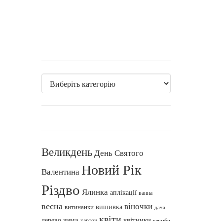
Великдень
День Святого
Новий Рік
Валентина
Різдво
Ялинка
аплікації
ванна
весна
віночки
вишивка
витинанки
дача
квіти
зима
квітники
дерево
картон
клумби