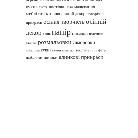
кухня
листівки
малювання
листя
літо
нитки
меблі
новорічний декор
новорічні
осінній
осіння творчість
прикраси
папір
декор
писанки
осінь
пластилін
розмальовки
саморобки
пташки
сукні
текстиль
фетр
сніжинки
схеми вишивки
торт
ялинкові прикраси
шаблони
шишки