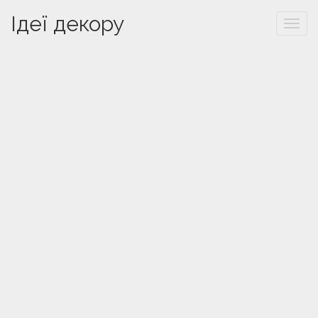
Ідеї декору
Togg
navi