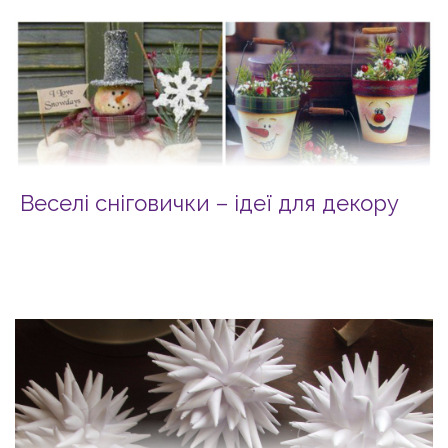
Веселі сніговички – ідеї для декору