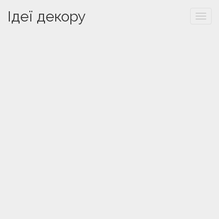
Ідеї декору
Togg
navi