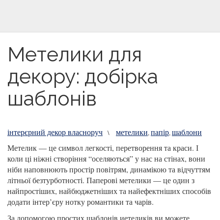
Метелики для
декору: добірка
шаблонів
інтерєрний декор власноруч
метелики
папір
шаблони
\
,
,
Метелик — це символ легкості, перетворення та краси. І
коли ці ніжні створіння “оселяються” у нас на стінах, вони
ніби наповнюють простір повітрям, динамікою та відчуттям
літньої безтурботності. Паперові метелики — це один з
найпростіших, найбюджетніших та найефектніших способів
додати інтер’єру нотку романтики та чарів.
За допомогою простих шаблонів иетеликів ви можете