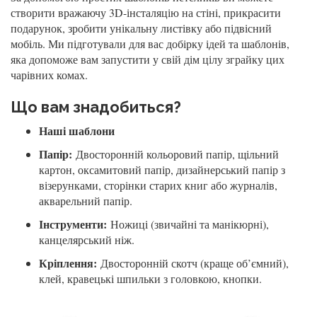
створити вражаючу 3D-інсталяцію на стіні, прикрасити
подарунок, зробити унікальну листівку або підвісний
мобіль. Ми підготували для вас добірку ідей та шаблонів,
яка допоможе вам запустити у свій дім цілу зграйку цих
чарівних комах.
Що вам знадобиться?
Наші шаблони
Папір:
Двосторонній кольоровий папір, щільний
картон, оксамитовий папір, дизайнерський папір з
візерунками, сторінки старих книг або журналів,
акварельний папір.
Інструменти:
Ножиці (звичайні та манікюрні),
канцелярський ніж.
Кріплення:
Двосторонній скотч (краще об’ємний),
клей, кравецькі шпильки з головкою, кнопки.