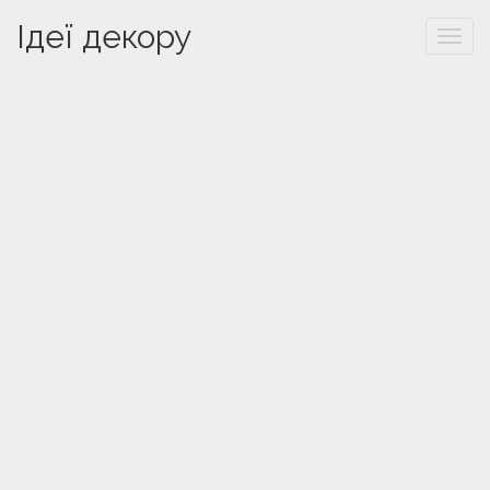
Ідеї декору
Togg
navi