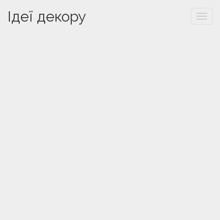
Ідеї декору
Togg
navi