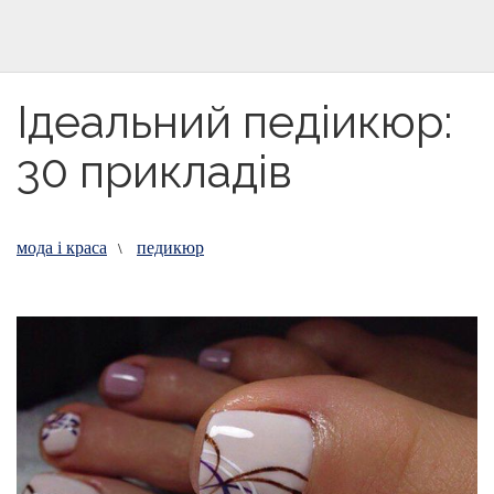
Ідеальний педіикюр:
30 прикладів
мода і краса
педикюр
\