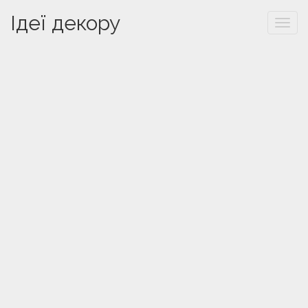
Ідеї декору
Togg
navi