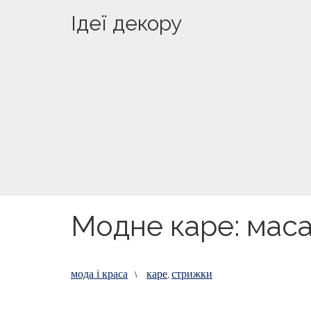
Ідеї декору
Модне каре: маса
мода і краса
каре
стрижки
\
,