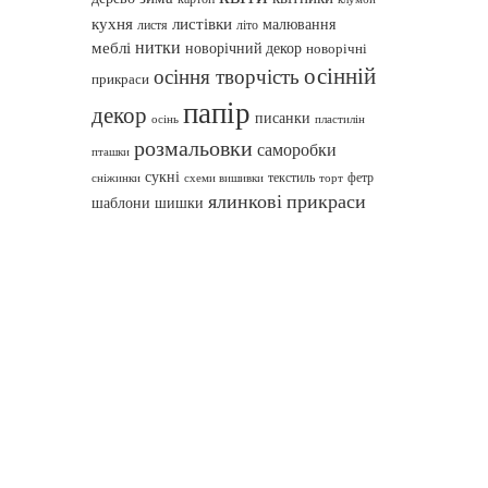
кухня
листівки
малювання
листя
літо
нитки
меблі
новорічний декор
новорічні
осінній
осіння творчість
прикраси
папір
декор
писанки
осінь
пластилін
розмальовки
саморобки
пташки
сукні
текстиль
фетр
сніжинки
схеми вишивки
торт
ялинкові прикраси
шаблони
шишки