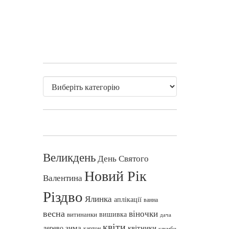
Великдень
День Святого
Новий Рік
Валентина
Різдво
Ялинка
аплікації
ванна
весна
віночки
вишивка
витинанки
дача
квіти
зима
квітники
дерево
картон
клумби