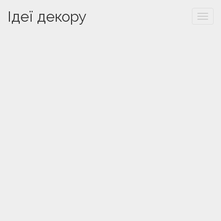
Ідеї декору
Togg
navi