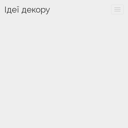
Ідеї декору
Togg
navi