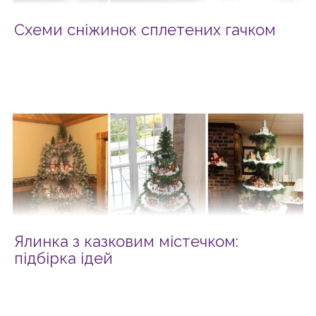
Схеми сніжинок сплетених гачком
Ялинка з казковим містечком:
підбірка ідей