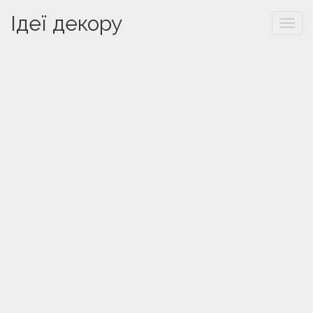
Ідеї декору
Togg
navi