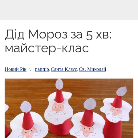
Дід Мороз за 5 хв:
майстер-клас
Новий Рік
паппір
Санта Клаус
Св. Миколай
\
,
,