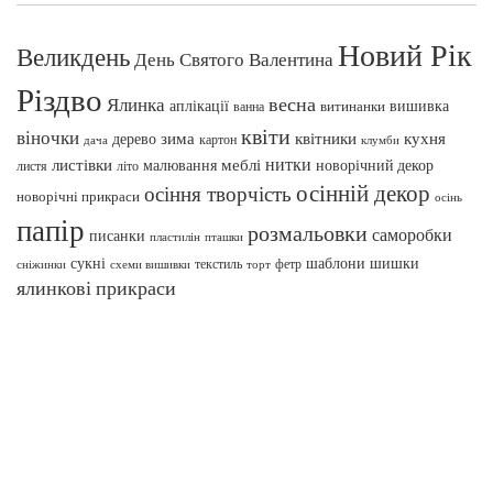
Новий Рік
Великдень
День Святого Валентина
Різдво
весна
Ялинка
аплікації
вишивка
витинанки
ванна
квіти
віночки
зима
квітники
кухня
дерево
картон
клумби
дача
нитки
меблі
листівки
малювання
новорічний декор
листя
літо
осінній декор
осіння творчість
новорічні прикраси
осінь
папір
розмальовки
саморобки
писанки
пташки
пластилін
сукні
шаблони
шишки
текстиль
фетр
сніжинки
схеми вишивки
торт
ялинкові прикраси