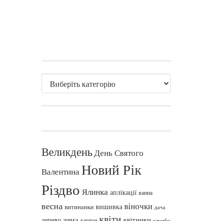
Великдень
День Святого
Новий Рік
Валентина
Різдво
Ялинка
аплікації
ванна
весна
віночки
вишивка
витинанки
дача
квіти
зима
квітники
дерево
картон
клумби