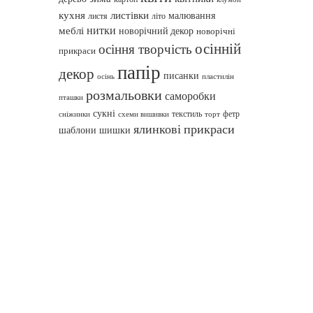
кухня
листівки
малювання
листя
літо
нитки
меблі
новорічний декор
новорічні
осінній
осіння творчість
прикраси
папір
декор
писанки
осінь
пластилін
розмальовки
саморобки
пташки
сукні
текстиль
фетр
сніжинки
схеми вишивки
торт
ялинкові прикраси
шаблони
шишки