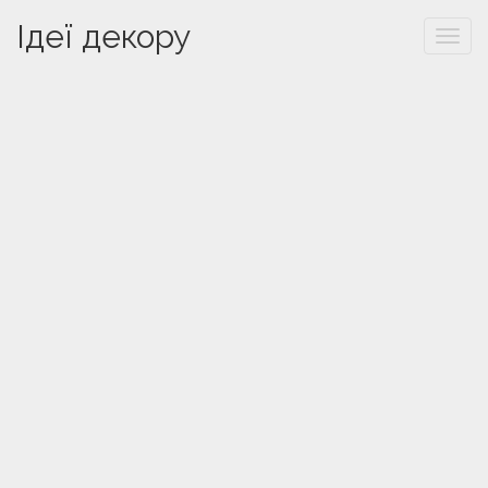
Ідеї декору
Togg
navi