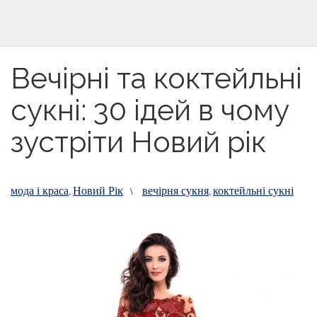
Вечірні та коктейльні
сукні: 30 ідей в чому
зустріти Новий рік
мода і краса
Новий Рік
вечірня сукня
коктейльні сукні
,
\
,