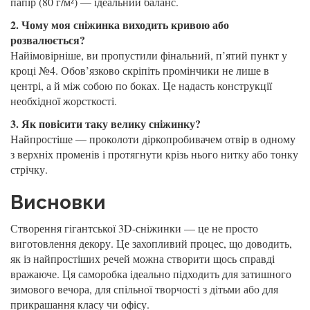
папір (80 г/м²) — ідеальний баланс.
2. Чому моя сніжинка виходить кривою або
розвалюється?
Найімовірніше, ви пропустили фінальний, п’ятий пункт у
кроці №4. Обов’язково скріпіть промінчики не лише в
центрі, а й між собою по боках. Це надасть конструкції
необхідної жорсткості.
3. Як повісити таку велику сніжинку?
Найпростіше — проколоти діркопробивачем отвір в одному
з верхніх променів і протягнути крізь нього нитку або тонку
стрічку.
Висновки
Створення гігантської 3D-сніжинки — це не просто
виготовлення декору. Це захопливий процес, що доводить,
як із найпростіших речей можна створити щось справді
вражаюче. Ця саморобка ідеально підходить для затишного
зимового вечора, для спільної творчості з дітьми або для
прикрашання класу чи офісу.