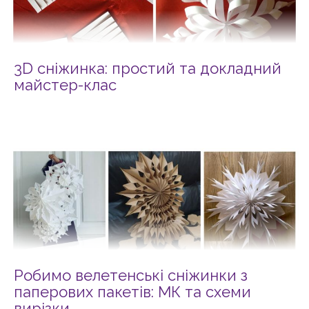
3D сніжинка: простий та докладний
майстер-клас
Робимо велетенські сніжинки з
паперових пакетів: МК та схеми
вирізки