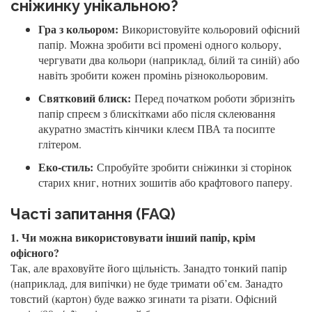
сніжинку унікальною?
Гра з кольором:
Використовуйте кольоровий офісний
папір. Можна зробити всі промені одного кольору,
чергувати два кольори (наприклад, білий та синій) або
навіть зробити кожен промінь різнокольоровим.
Святковий блиск:
Перед початком роботи збризніть
папір спреєм з блискітками або після склеювання
акуратно змастіть кінчики клеєм ПВА та посипте
глітером.
Еко-стиль:
Спробуйте зробити сніжинки зі сторінок
старих книг, нотних зошитів або крафтового паперу.
Часті запитання (FAQ)
1. Чи можна використовувати інший папір, крім
офісного?
Так, але враховуйте його щільність. Занадто тонкий папір
(наприклад, для випічки) не буде тримати об’єм. Занадто
товстий (картон) буде важко згинати та різати. Офісний