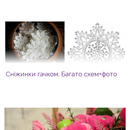
Сніжинки гачком. Багато схем+фото