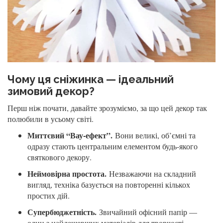
Чому ця сніжинка — ідеальний
зимовий декор?
Перш ніж почати, давайте зрозуміємо, за що цей декор так
полюбили в усьому світі.
Миттєвий “Вау-ефект”.
Вони великі, об’ємні та
одразу стають центральним елементом будь-якого
святкового декору.
Неймовірна простота.
Незважаючи на складний
вигляд, техніка базується на повторенні кількох
простих дій.
Супербюджетність.
Звичайний офісний папір —
один з найдешевших матеріалів для творчості.