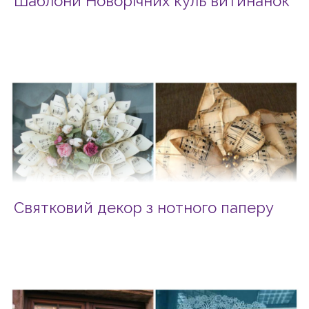
Шаблони Новорічних куль витинанок
Святковий декор з нотного паперу