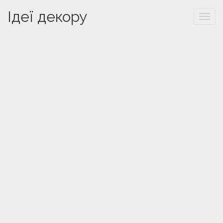
Ідеї декору
Togg
navi