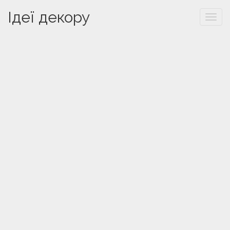
Ідеї декору
Togg
navi