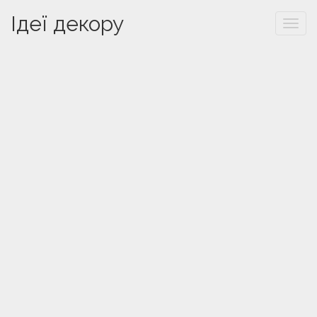
Ідеї декору
Togg
navi