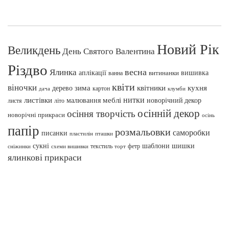
Новий Рік
Великдень
День Святого Валентина
Різдво
весна
Ялинка
аплікації
вишивка
витинанки
ванна
квіти
віночки
зима
квітники
кухня
дерево
картон
клумби
дача
нитки
меблі
листівки
малювання
новорічний декор
листя
літо
осінній декор
осіння творчість
новорічні прикраси
осінь
папір
розмальовки
саморобки
писанки
пташки
пластилін
сукні
шаблони
шишки
текстиль
фетр
сніжинки
схеми вишивки
торт
ялинкові прикраси