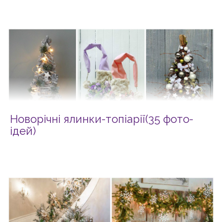
Новорічні ялинки-топіарії(35 фото-
ідей)