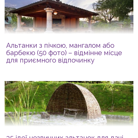
Альтанки з пічкою, мангалом або
барбекю (50 фото) – відмінне місце
для приємного відпочинку
35 ідеї незвичних альтанок для дачі