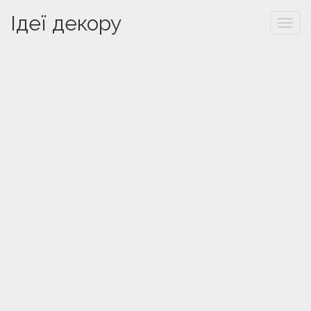
Ідеї декору
Togg
navi