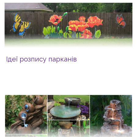
Ідеї розпису парканів