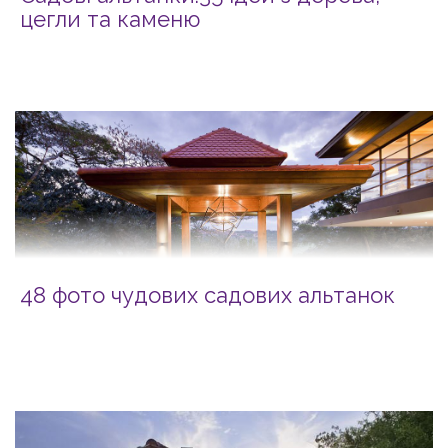
цегли та каменю
48 фото чудових садових альтанок