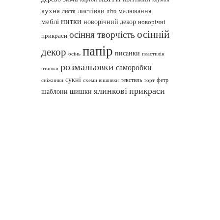
кухня
листівки
малювання
листя
літо
нитки
меблі
новорічний декор
новорічні
осінній
осіння творчість
прикраси
папір
декор
писанки
осінь
пластилін
розмальовки
саморобки
пташки
сукні
текстиль
фетр
сніжинки
схеми вишивки
торт
ялинкові прикраси
шаблони
шишки