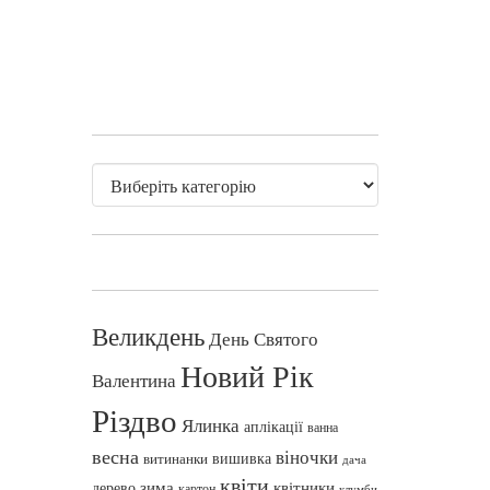
Великдень
День Святого
Новий Рік
Валентина
Різдво
Ялинка
аплікації
ванна
весна
віночки
вишивка
витинанки
дача
квіти
зима
квітники
дерево
картон
клумби