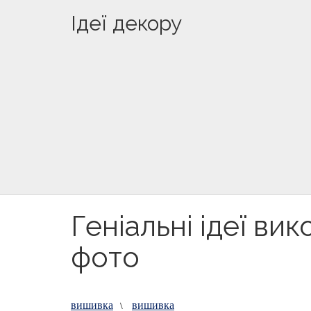
Ідеї декору
Геніальні ідеї ви
фото
вишивка
вишивка
\