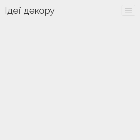
Ідеї декору
Togg
navi