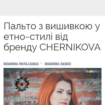
Пальто з вишивкою у
етно-стилі від
бренду СHERNIKOVA
вишивка
мода і краса
вишивка
пальто
,
\
,