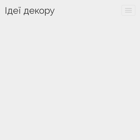
Ідеї декору
Togg
navi