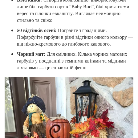
лише білі гарбузи сортів “Baby Boo”, білі хризантеми,
верес та гілочки евкаліпту. Виглядає неймовірно
стильно та свіжо.
50 відтінків осені:
Пограйте з градаціями.
Пофарбуйте гарбузи в різні відтінки одного кольору —
від ніжно-кремового до глибокого кавового.
Чорний мат:
Для сміливих. Кілька чорних матових
гарбузів у поєднанні з темними квітами та мідними
ліхтарями — це справжній фешн.