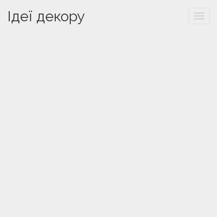
Ідеї декору
Togg
navi