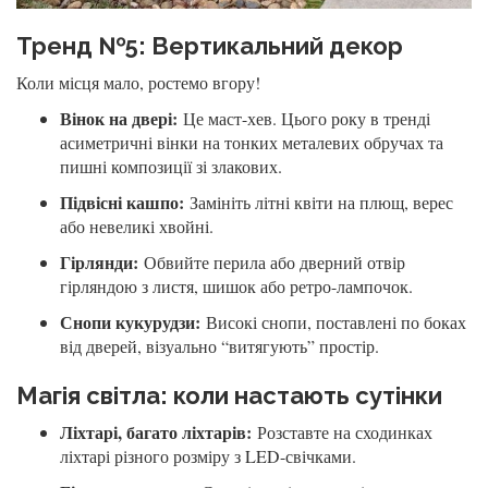
Тренд №5: Вертикальний декор
Коли місця мало, ростемо вгору!
Вінок на двері:
Це маст-хев. Цього року в тренді
асиметричні вінки на тонких металевих обручах та
пишні композиції зі злакових.
Підвісні кашпо:
Замініть літні квіти на плющ, верес
або невеликі хвойні.
Гірлянди:
Обвийте перила або дверний отвір
гірляндою з листя, шишок або ретро-лампочок.
Снопи кукурудзи:
Високі снопи, поставлені по боках
від дверей, візуально “витягують” простір.
Магія світла: коли настають сутінки
Ліхтарі, багато ліхтарів:
Розставте на сходинках
ліхтарі різного розміру з LED-свічками.