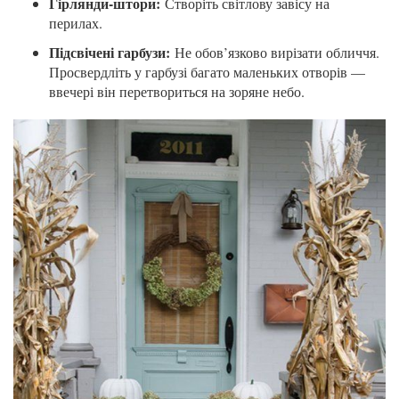
Гірлянди-штори:
Створіть світлову завісу на
перилах.
Підсвічені гарбузи:
Не обов’язково вирізати обличчя.
Просвердліть у гарбузі багато маленьких отворів —
ввечері він перетвориться на зоряне небо.