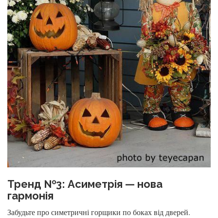
Тренд №3: Асиметрія — нова
гармонія
Забудьте про симетричні горщики по боках від дверей.