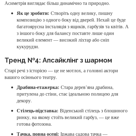
Асиметрія виглядає більш динамічно та природно.
Як це зробити:
Створіть одну велику, пишну
композицію з одного боку від дверей. Нехай це буде
багатоярусна інсталяція з ящиків, гарбузів та квітів. А
з іншого боку для балансу поставте лише один
великий елемент — високий ліхтар або сніп
кукурудзи.
Тренд №4: Апсайклінг з шармом
Старі речі з історією — це не мотлох, а головні актори
вашого осіннього театру.
Драбина-етажерка:
Стара дерев’яна драбина,
притулена до стіни, стає ідеальною полицею для
декору.
Стілець-підставка:
Віденський стілець з блошиного
ринку, на якому стоїть великий гарбуз, — це вже
готова фотозона.
Тачка, повна осені:
Іржава садова тачка —