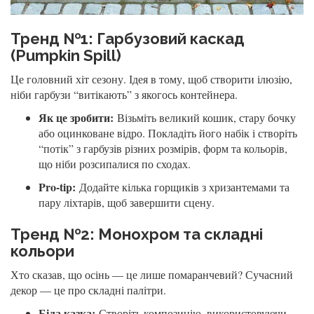
Тренд №1: Гарбузовий каскад
(Pumpkin Spill)
Це головний хіт сезону. Ідея в тому, щоб створити ілюзію,
ніби гарбузи “витікають” з якогось контейнера.
Як це зробити:
Візьміть великий кошик, стару бочку
або оцинковане відро. Покладіть його набік і створіть
“потік” з гарбузів різних розмірів, форм та кольорів,
що ніби розсипалися по сходах.
Pro-tip:
Додайте кілька горщиків з хризантемами та
пару ліхтарів, щоб завершити сцену.
Тренд №2: Монохром та складні
кольори
Хто сказав, що осінь — це лише помаранчевий? Сучасний
декор — це про складні палітри.
Біла казка:
Створіть композицію, використовуючи