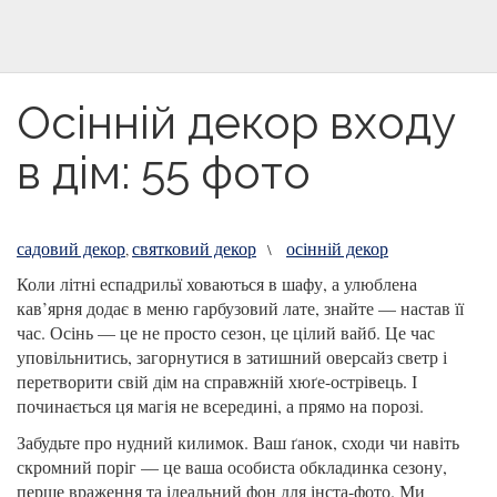
Осінній декор входу
в дім: 55 фото
садовий декор
святковий декор
осінній декор
,
\
Коли літні еспадрильї ховаються в шафу, а улюблена
кав’ярня додає в меню гарбузовий лате, знайте — настав її
час. Осінь — це не просто сезон, це цілий вайб. Це час
уповільнитись, загорнутися в затишний оверсайз светр і
перетворити свій дім на справжній хюґе-острівець. І
починається ця магія не всередині, а прямо на порозі.
Забудьте про нудний килимок. Ваш ґанок, сходи чи навіть
скромний поріг — це ваша особиста обкладинка сезону,
перше враження та ідеальний фон для інста-фото. Ми