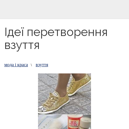
Ідеї перетворення
взуття
мода і краса
взуття
\