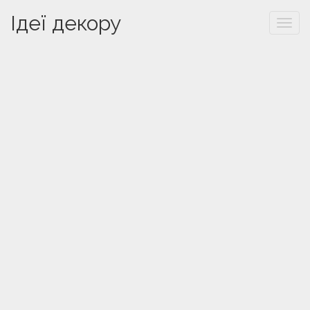
Ідеї декору
Togg
navi