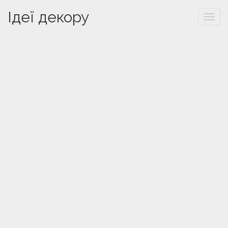
Ідеї декору
Togg
navi