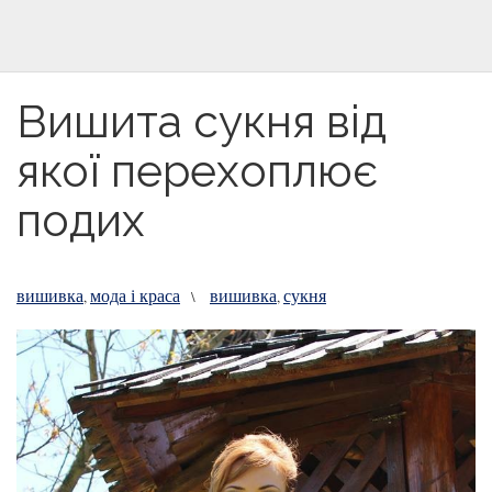
Вишита сукня від
якої перехоплює
подих
вишивка
мода і краса
вишивка
сукня
,
\
,