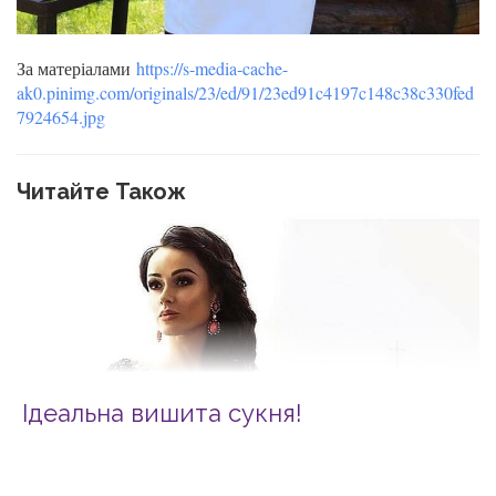
За матеріалами
https://s-media-cache-
ak0.pinimg.com/originals/23/ed/91/23ed91c4197c148c38c330fed
7924654.jpg
Читайте Також
Ідеальна вишита сукня!