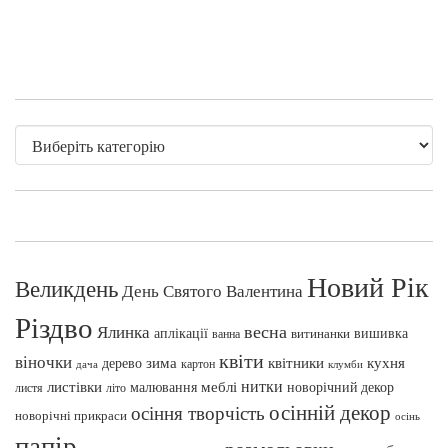
Новий Рік
Великдень
День Святого Валентина
Різдво
весна
Ялинка
аплікації
вишивка
витинанки
ванна
квіти
віночки
зима
квітники
кухня
дерево
картон
клумби
дача
нитки
меблі
листівки
малювання
новорічний декор
листя
літо
осінній декор
осіння творчість
новорічні прикраси
осінь
папір