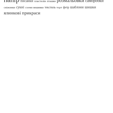
розмальовки
саморобки
писанки
пташки
пластилін
сукні
шаблони
шишки
текстиль
фетр
сніжинки
схеми вишивки
торт
ялинкові прикраси