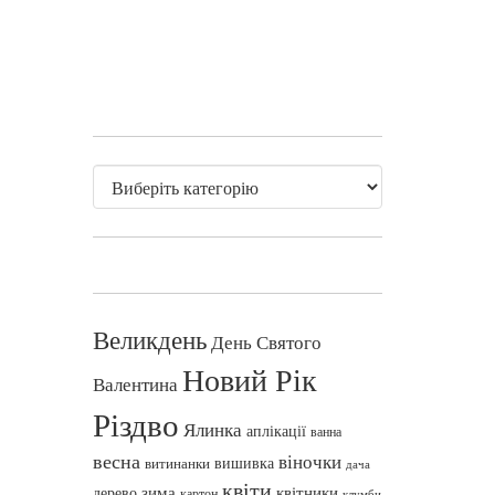
Великдень
День Святого
Новий Рік
Валентина
Різдво
Ялинка
аплікації
ванна
весна
віночки
вишивка
витинанки
дача
квіти
зима
квітники
дерево
картон
клумби