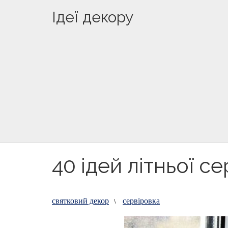
Ідеї декору
40 ідей літньої с
святковий декор
сервіровка
\