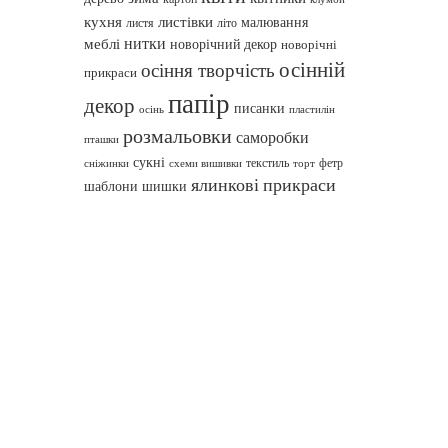
кухня
листівки
малювання
листя
літо
нитки
меблі
новорічний декор
новорічні
осінній
осіння творчість
прикраси
папір
декор
писанки
осінь
пластилін
розмальовки
саморобки
пташки
сукні
текстиль
фетр
сніжинки
схеми вишивки
торт
ялинкові прикраси
шаблони
шишки