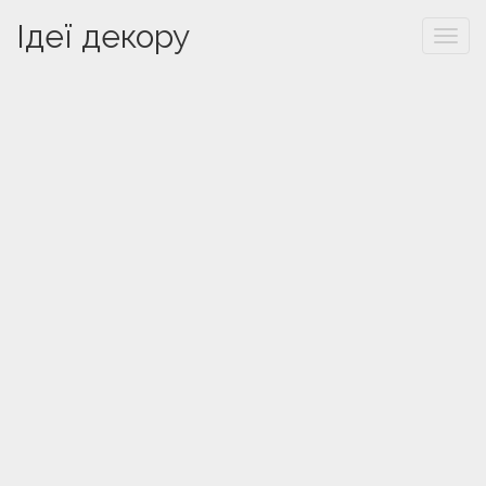
Ідеї декору
Togg
navi