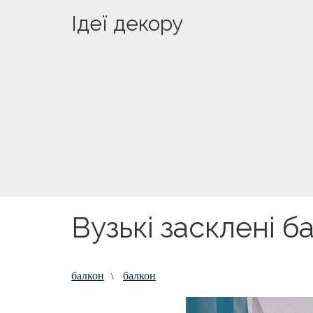
Ідеї декору
Вузькі засклені б
балкон
балкон
\