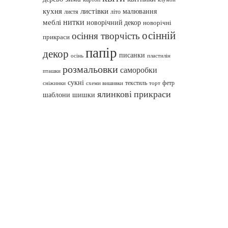
кухня
листівки
малювання
листя
літо
нитки
меблі
новорічний декор
новорічні
осінній
осіння творчість
прикраси
папір
декор
писанки
осінь
пластилін
розмальовки
саморобки
пташки
сукні
текстиль
фетр
сніжинки
схеми вишивки
торт
ялинкові прикраси
шаблони
шишки