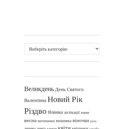
Великдень
День Святого
Новий Рік
Валентина
Різдво
Ялинка
аплікації
ванна
весна
віночки
вишивка
витинанки
дача
квіти
зима
квітники
дерево
картон
клумби