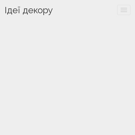
Ідеї декору
Togg
navi