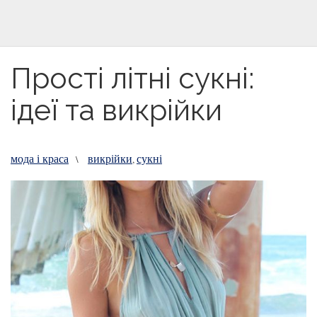
Прості літні сукні:
ідеї та викрійки
мода і краса
викрійки
сукні
\
,