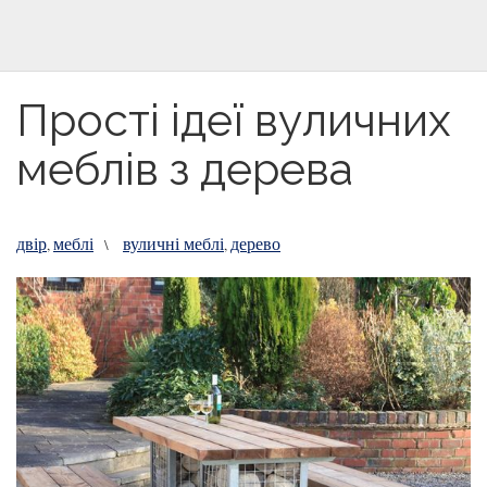
Прості ідеї вуличних
меблів з дерева
двір
меблі
вуличні меблі
дерево
,
\
,