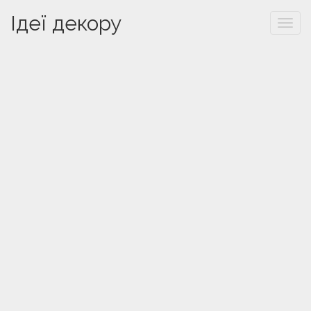
Ідеї декору
Togg
navi