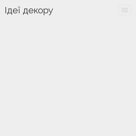
Ідеї декору
Togg
navi