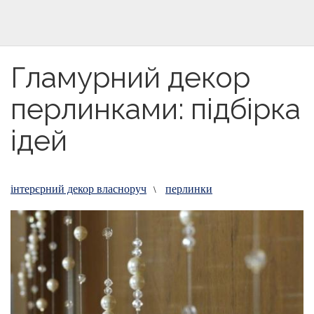
Гламурний декор
перлинками: підбірка
ідей
інтерєрний декор власноруч
перлинки
\