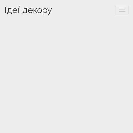
Ідеї декору
Togg
navi