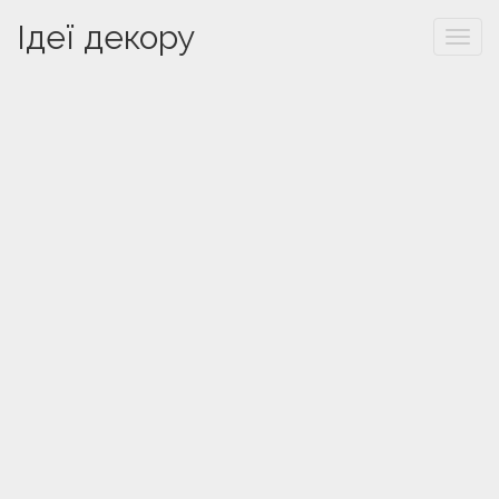
Ідеї декору
Togg
navi