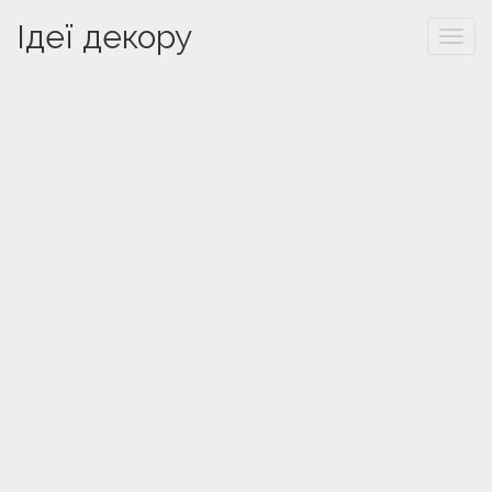
Ідеї декору
Togg
navi