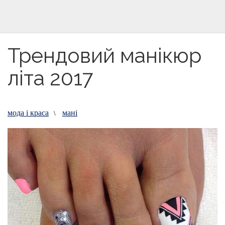
Трендовий манікюр
літа 2017
мода і краса
мані
\