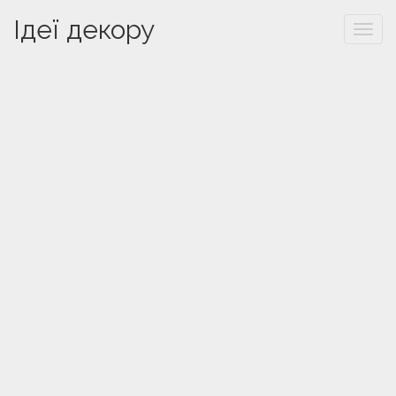
Ідеї декору
Togg
navi