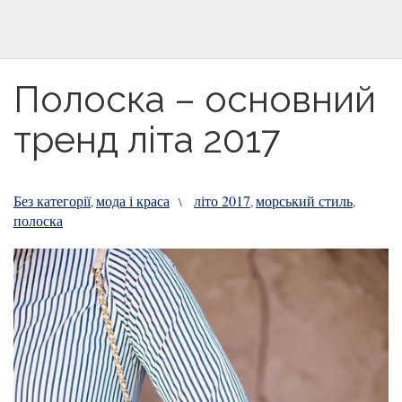
Полоска – основний
тренд літа 2017
Без категорії
мода і краса
літо 2017
морський стиль
,
\
,
,
полоска