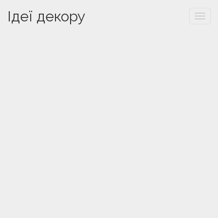
Ідеї декору
Togg
navi