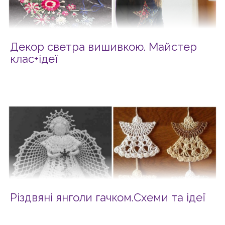
Декор светра вишивкою. Майстер
клас+ідеї
Різдвяні янголи гачком.Схеми та ідеї