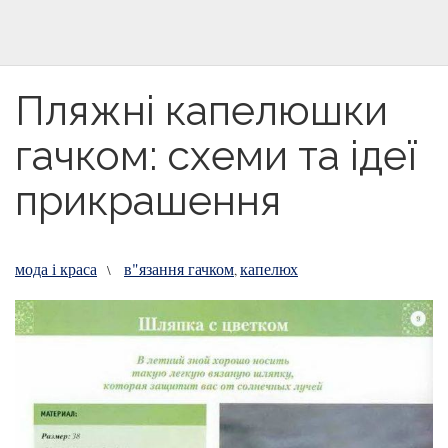
Пляжні капелюшки
гачком: схеми та ідеї
прикрашення
мода і краса
в"язання гачком
капелюх
\
,