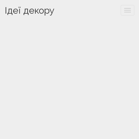
Ідеї декору
Togg
navi