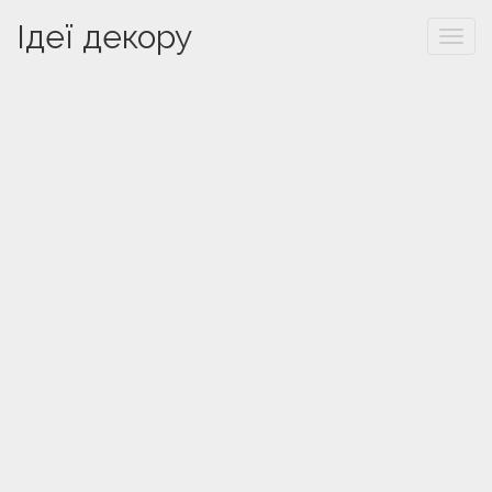
Ідеї декору
Togg
navi