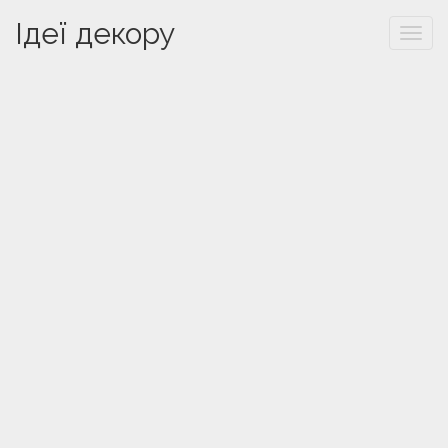
Ідеї декору
Togg
navi