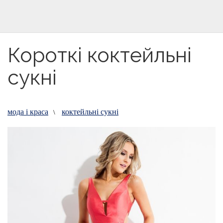
Короткі коктейльні
сукні
мода і краса
коктейльні сукні
\