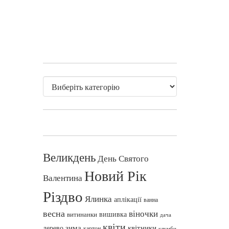
Великдень
День Святого
Новий Рік
Валентина
Різдво
Ялинка
аплікації
ванна
весна
віночки
вишивка
витинанки
дача
квіти
зима
квітники
дерево
картон
клумби