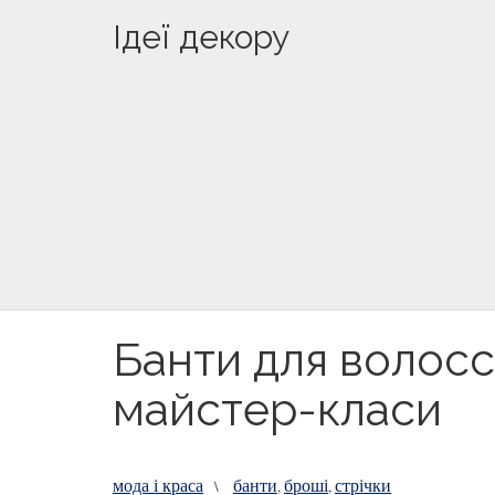
Ідеї декору
Банти для волосся 
майстер-класи
мода і краса
банти
броші
стрічки
\
,
,