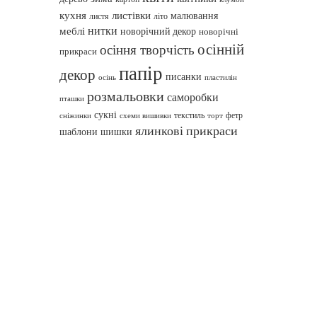
кухня
листівки
малювання
листя
літо
нитки
меблі
новорічний декор
новорічні
осінній
осіння творчість
прикраси
папір
декор
писанки
осінь
пластилін
розмальовки
саморобки
пташки
сукні
текстиль
фетр
сніжинки
схеми вишивки
торт
ялинкові прикраси
шаблони
шишки