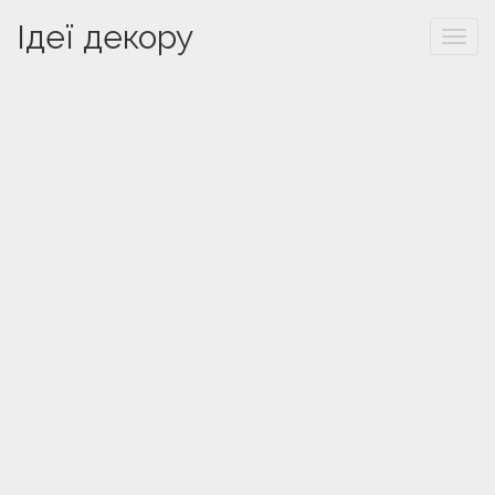
Ідеї декору
Togg
navi