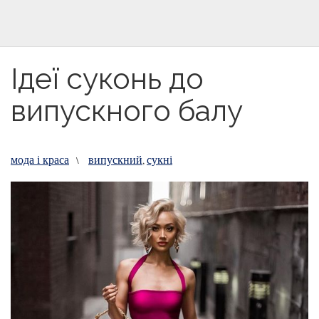
Ідеї суконь до
випускного балу
мода і краса
випускний
сукні
\
,