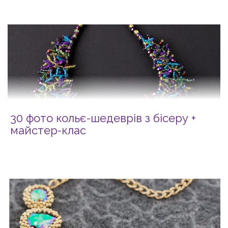
30 фото кольє-шедеврів з бісеру +
майстер-клас