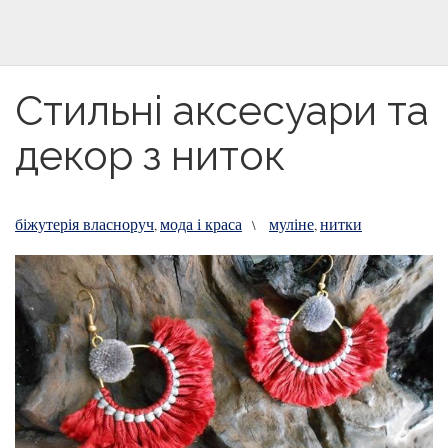
Стильні аксесуари та
декор з ниток
біжутерія власноруч
мода і краса
муліне
нитки
,
\
,