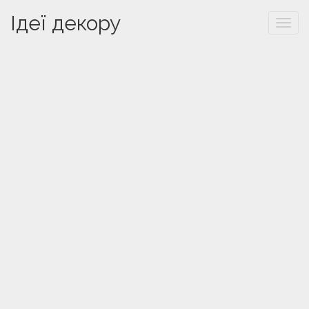
Ідеї декору
Togg
navi