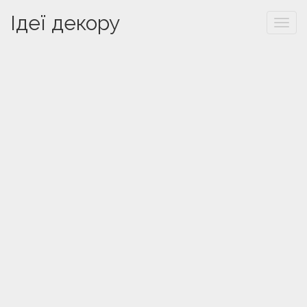
Ідеї декору
Togg
navi