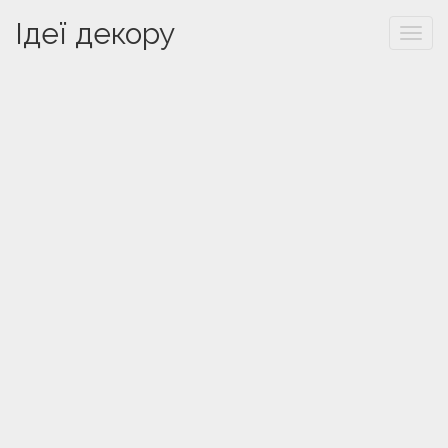
Ідеї декору
Togg
navi