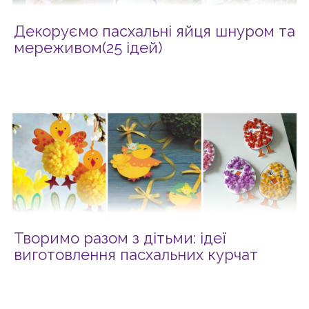
Декоруємо пасхальні яйця шнуром та
мереживом(25 ідей)
Творимо разом з дітьми: ідеї
виготовлення пасхальних курчат