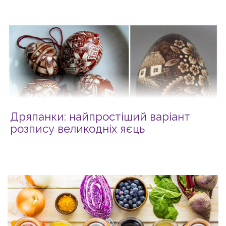
Дряпанки: найпростіший варіант
розпису великодніх яєць