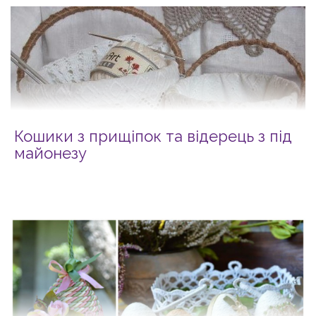
Кошики з прищіпок та відерець з під
майонезу