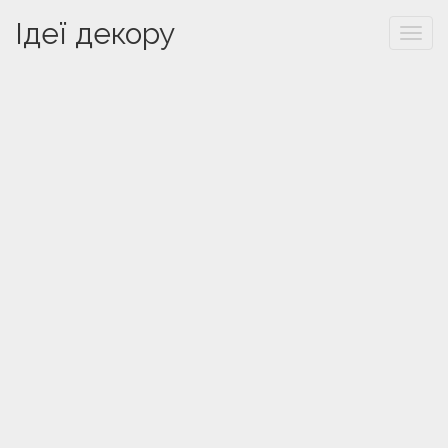
Ідеї декору
Togg
navi