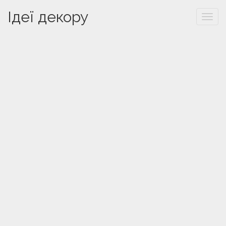
Ідеї декору
Togg
navi