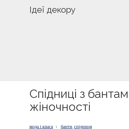
Ідеї декору
Спідниці з бантам
жіночності
мода і краса
банти
спідниця
\
,