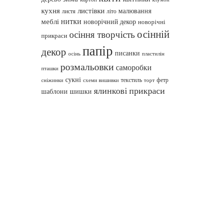
кухня
листівки
малювання
листя
літо
нитки
меблі
новорічний декор
новорічні
осінній
осіння творчість
прикраси
папір
декор
писанки
осінь
пластилін
розмальовки
саморобки
пташки
сукні
текстиль
фетр
сніжинки
схеми вишивки
торт
ялинкові прикраси
шаблони
шишки