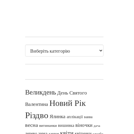
Великдень
День Святого
Новий Рік
Валентина
Різдво
Ялинка
аплікації
ванна
весна
віночки
вишивка
витинанки
дача
квіти
зима
квітники
дерево
картон
клумби