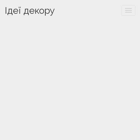
Ідеї декору
Togg
navi