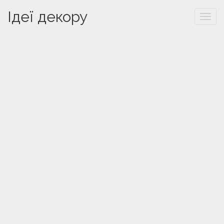
Ідеї декору
Togg
navi