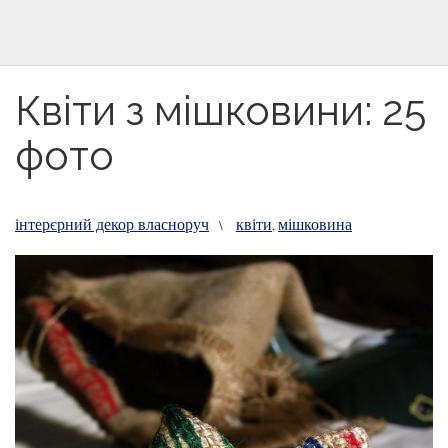
Квіти з мішковини: 25
фото
інтерєрний декор власноруч
квіти
мішковина
\
,