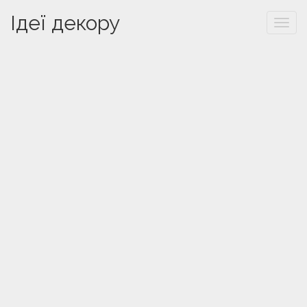
Ідеї декору
Togg
navi