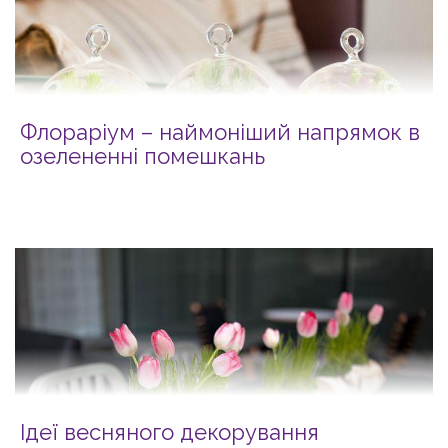
Флораріум – наймоніший напрямок в
озелененні помешкань
Ідеї весняного декорування